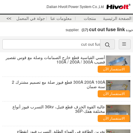
Dalian Hivolt Power System Co.,Ltd.
الصفحة الرئيسية
منتجات
معلومات عنا
جولة في المعمل
>>
cut out fuse link
جودة
supplier.
(17)
أنسي القياسية قطع خارج الصمامات وصلة مع قوس تقصير
قضيب 100A / 200A / 300A
الاستفسار الآن
300A 200A 100A قطع فيوز صلة مع تصميم مشترك 2
سنة ضمان
الاستفسار الآن
عالية القوة الخزف قطع فتيل، 36kv التسرب فيوز أنواع
مختلفة هفك-36P
الاستفسار الآن
تخزين الطاقة في الهواء الطلق التسرب فيوز انقطاع