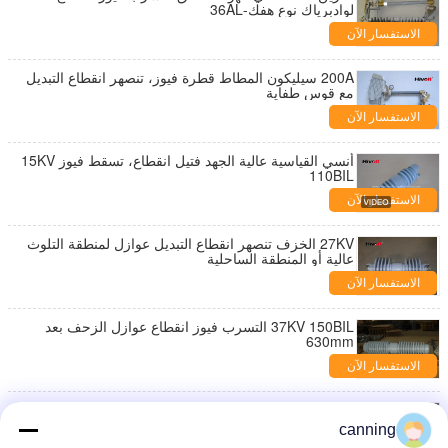
لوادبرياك نوع هفك-36AL
الاستفسار الآن
200A سيليكون المطاط قطرة فيوز، تنصهر انقطاع التبديل
مع قوس طفاية
الاستفسار الآن
أنسي القياسية عالية الجهد فتيل انقطاع، تسقط فيوز 15KV
110BIL
الاستفسار الآن
27KV الخزف تنصهر انقطاع التبديل عوازل لمنطقة التلوث
عالية أو المنطقة الساحلية
الاستفسار الآن
37KV 150BIL التسرب فيوز انقطاع عوازل الزحف بعد
630mm
الاستفسار الآن
المهنية التسرب معتمد فيوز انقطاع مع غطاء المطر العادي
34.5KV
canning