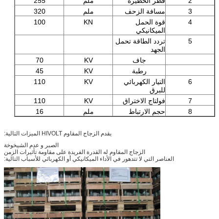
2
قطر الحظيرة
ملم
255
3
مسافة الزحف
ملم
320
4
قوة الحمل
KN
100
الميكانيكي
5
تردد الطاقة تحمل
الجهد
جاف
KV
70
رطبة
KV
45
6
التيار الكهربائي
KV
110
للبرق
7
فولتاج الاختراق
KV
110
8
حجم الارتباط
ملم
16
يقدم الزجاج المقاوم HIVOLT الميزات التالية:
الصبر و عدم الشيخوخة
الزجاج المقاوم له القدرة الفريدة على مقاومة تأثيرات الزمن
العناصر التي لا تتدهور في الأداء الميكانيكي أو الكهربائي للأسباب التالية: