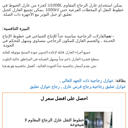
يمكن استخدام عازل الزجاج المقاوم U100BL كجزء من عازل الخيوط في
خطوط النقل أو المحطات الفرعية حتى 1000kV ،يمكن تجميع العازل كحبل
تعليق أو حبل التوتر مع الأجهزة ذات الصلة.
الميزة التنافسية:
- نعم
العازلات الزجاجية مناسبة جداً للإنتاج الجماعي في خطوط الإنتاج
الحديثة ، والجسم العازل للمكون الزجاجي متساوي وسهل للتحكم في
الجودة.
جميع أجزاء العازل قابلة لإعادة التدوير جودة المنتج موثوقة للغاية
سطح قشرة العازل ناعم جداً وسهل الصيانة في المناطق عالية التلوث
نحن نقدم أسعار تنافسية جداً الجودة العالية ، أفضل تنافسية هو هدفنا
عوازل زجاجية ذات الجهد العالي
بطاقة:
,
عوازل تعليق زجاجية,زجاج قرص عازل
زجاج عوازل تعليق
,
احصل على افضل سعر ل
خطوط النقل عازل الزجاج المقاوم لا
شيخوخة