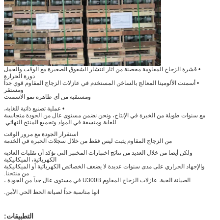
• قشرة الزجاج المقاومة محصنة من آثار انتشار الشقوق الصغيرة مع الوقت والحمل
دورة الحرارة
• أسمنت الألومينا المعالج بالساخن المستخدم في عازلات الزجاج المقاوم قوي جداً
ومستقر
ومستقية من أي ظاهرة نمو الاسمنت
• عملية تصنيع ذاتية للغاية،
مع سنوات طويلة من الخبرة في الإنتاج، ونحن نضمن مستوى عال من الجودة متجانسة
للغاية ومتسقة في المواد وتجميع المنتج النهائي.
استقرار الجودة مع مرور الوقت
من الزجاج المقاوم يثبت ليس فقط من خلال سجلات الخبرة في الخدمة
ولكن أيضا من خلال العديد من نتائج اختبارات المختبر التي تؤكد أن تقلبات العادية
الكهربائية، الميكانيكية
والإجهاد الحراري على مدى سنوات عديدة لا يضعف الخصائص الكهربائية أو الميكانيكية
من منتجنا.
الصيانة الحية: عازلات الزجاج المقاوم U300B في مستوى عال جداً من الجودة ،
انها مناسبة جداً لصيانة الخط الحي الآمن.
التطبيقات: